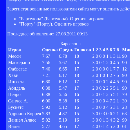
Зарегистрированные пользователи сайта могут оценить дейс
"Барселона" (Барселона). Оценить игроков
"Порту" (Порту). Оценить игроков
Последнее обновление: 27.08.2011 09:13
Барселона
Игрок
Оценка
Средн.
Голосов
1
2
3
4
5
6
7
8
Ми
Месси
7.67
6.78
18
2
0
0
0
1
1
3
11
90
Маскерано
7.56
5.67
15
3
0
0
1
2
0
4
5
90
Фабрегас
7.40
6.65
17
2
0
0
0
0
1
7
7
12
Хави
7.21
6.17
18
2
0
1
0
1
2
7
5
90
Иньеста
6.80
6.12
17
2
0
0
0
2
4
4
5
90
Абидаль
6.38
5.47
17
2
0
0
2
2
5
5
1
90
Педро
6.38
5.56
16
2
0
0
1
2
5
5
1
79
Санчес А.
6.00
5.38
16
2
0
0
0
4
7
2
1
30
Бускетс
5.92
5.12
16
3
0
0
0
4
5
3
1
28
Адриано Коррея
5.83
4.87
15
3
0
0
3
0
6
2
1
63
Даниэл Алвес
5.82
5.19
16
3
0
0
1
3
4
3
2
90
Вилья
5.77
4.65
17
4
0
0
1
4
5
3
0
61