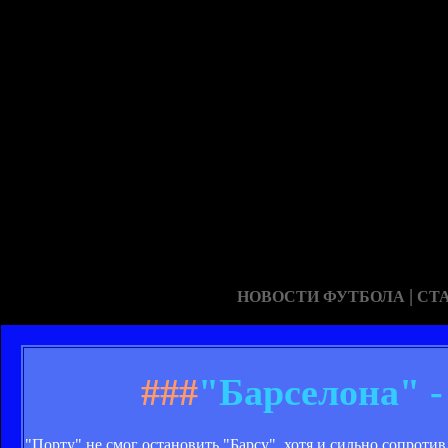
|
НОВОСТИ ФУТБОЛА
СТ
###
"Барселона" 
"Порту" не смог остановить "Барсу", хотя и сильно сопротивл