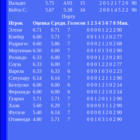
Вальдес
5.75
4.93
15
2
0
1
2
1
7
2
0
90
Кейта С.
5.67
5.38
16
2
0
0
1
4
5
2
2
90
Порту
Игрок
Оценка
Средн.
Голосов
1
2
3
4
5
6
7
8
Мин.
Элтон
6.71
6.71
7
0
0
0
0
1
2
2
2
90
Клебер
6.60
5.71
7
0
0
1
1
1
2
0
2
77
Родригес
6.60
5.86
7
0
0
0
2
1
2
0
2
68
Моутинью
6.50
6.00
7
0
0
1
0
1
3
0
2
90
Роландо
6.33
6.00
7
0
0
0
1
2
2
0
2
85
Соуза
6.33
6.00
7
0
0
0
1
2
2
0
2
77
Варела
6.33
6.33
6
0
0
0
1
0
3
0
2
23
Сэпунару
6.14
6.14
7
0
0
0
1
2
1
1
2
90
Беллуски
6.00
6.00
6
0
0
0
1
2
1
0
2
14
Фернандо
6.00
6.00
6
0
0
0
1
2
1
0
2
14
Гуарин
5.71
5.71
7
0
0
1
2
0
1
1
2
90
Халк
5.60
6.29
7
0
0
0
0
3
1
1
2
90
Фусиле
5.40
6.14
7
0
0
0
0
3
2
0
2
90
Отаменди
4.80
5.71
7
0
0
1
0
3
1
0
2
90