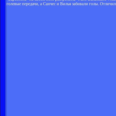
голевые передачи, а Санчес и Вилья забивали голы. Отличилс