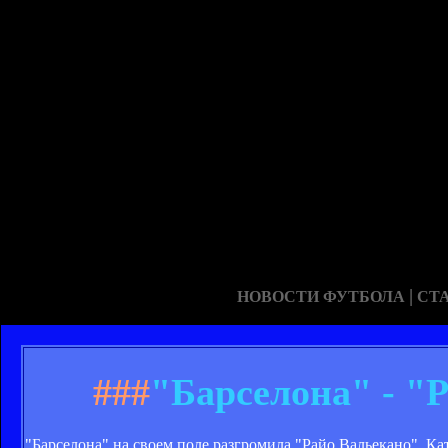
|
НОВОСТИ ФУТБОЛА
СТ
###
"Барселона" - "Р
"Барселона" на своем поле разгромила "Райо Вальекано". К