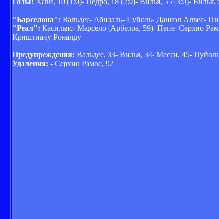
Голы:
Хави, 10 (1:0)- Педро, 18 (2:0)- Вилья, 55 (3:0)- Вилья, 
"Барселона":
Вальдес- Абидаль- Пуйоль- Даниэл Алвес- Пике
"Реал":
Касильяс- Марсело (Арбелоа, 59)- Пепе- Серхио Рамо
Криштиану Роналду
Предупреждения:
Вальдес, 33- Вилья, 34- Месси, 45- Пуйоль
Удаления:
- Серхио Рамос, 92