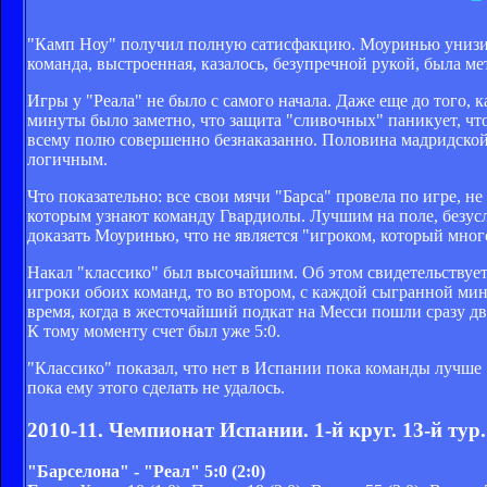
"Камп Ноу" получил полную сатисфакцию. Моуринью унизили
команда, выстроенная, казалось, безупречной рукой, была ме
Игры у "Реала" не было с самого начала. Даже еще до того, 
минуты было заметно, что защита "сливочных" паникует, что
всему полю совершенно безнаказанно. Половина мадридской
логичным.
Что показательно: все свои мячи "Барса" провела по игре, 
которым узнают команду Гвардиолы. Лучшим на поле, безусло
доказать Моуринью, что не является "игроком, который много
Накал "классико" был высочайшим. Об этом свидетельствует,
игроки обоих команд, то во втором, с каждой сыгранной мин
время, когда в жесточайший подкат на Месси пошли сразу д
К тому моменту счет был уже 5:0.
"Классико" показал, что нет в Испании пока команды лучше 
пока ему этого сделать не удалось.
2010-11. Чемпионат Испании. 1-й круг. 13-й тур.
"Барселона" - "Реал" 5:0 (2:0)