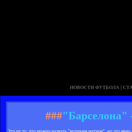
|
НОВОСТИ ФУТБОЛА
СТ
###
"Барселона" 
Это не то, что можно назвать "великим матчем", но это явно