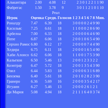
Алькантара
2.00
4.08
12
2
3
0
1
2
2
1
1
90
Фабрегас
1.50
3.78
9
3
0
1
1
2
1
0
1
10
Реал
Игрок
Оценка
Средн.
Голосов
1
2
3
4
5
6
7
8
Мин.
Роналду
7.47
6.39
18
3
0
0
0
0
2
4
9
90
Касильяс
7.25
6.61
18
1
1
0
0
0
2
8
6
90
Арбелоа
7.00
6.33
18
2
0
0
0
0
6
4
6
90
Пепе
6.87
6.06
18
2
0
0
1
0
6
5
4
90
Серхио Рамос
6.80
6.12
17
2
0
0
0
0
7
4
4
90
Хедира
6.75
6.11
18
2
0
0
0
1
6
5
4
90
Хаби Алонсо
6.62
6.06
18
1
1
0
0
1
7
5
3
90
Кальехон
6.50
5.46
13
2
0
0
1
2
3
3
2
2
Коэнтрау
6.47
5.72
18
2
0
0
1
3
5
4
3
90
Озил
6.44
5.83
18
2
0
0
0
6
3
1
6
89
Бензема
6.40
5.61
18
2
0
1
0
2
8
2
3
90
Гранеро
6.36
5.69
16
2
0
0
0
3
5
4
2
17
Игуаин
6.27
5.46
13
2
0
0
0
2
6
1
2
1
Ди Мария
5.08
4.94
18
2
1
1
1
6
4
0
3
74