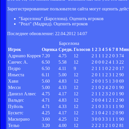
Зарегистрированные пользователи сайта могут оценить дейс
"Барселона" (Барселона). Оценить игроков
"Реал" (Мадрид). Оценить игроков
Последнее обновление: 22.04.2012 14:07
Барселона
Игрок
Оценка
Средн.
Голосов
1
2
3
4
5
6
7
8
Мин
Адриано Коррея
7.20
4.75
12
2
1
1
1
2
2
0
3
74
Санчес А.
6.50
5.58
12
2
0
0
0
2
4
1
3
22
Педро
6.50
4.11
9
2
1
1
1
0
2
2
0
17
Иньеста
6.11
5.00
12
2
0
1
1
2
3
1
2
90
Хави
5.60
4.83
12
2
0
0
1
5
1
3
0
69
Месси
5.00
4.33
12
2
1
0
2
4
2
0
1
90
Даниэл Алвес
4.75
4.17
12
2
1
1
2
3
2
0
1
90
Вальдес
4.71
4.83
12
2
0
0
4
1
2
1
2
90
Пуйоль
4.71
4.33
12
2
1
0
3
3
1
1
1
90
Бускетс
4.25
4.17
12
2
1
0
4
2
1
2
0
90
Маскерано
3.60
4.25
12
3
0
0
3
3
1
1
1
90
Тельо
3.20
4.00
12
2
2
2
1
2
1
0
2
81