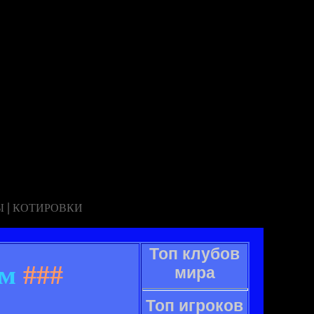
|
Ы
КОТИРОВКИ
Топ клубов
ам
###
мира
Топ игроков