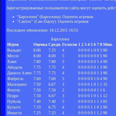
Зарегистрированные пользователи сайта могут оценить дейс
"Барселона" (Барселона). Оценить игроков
"Сантос" (Сан-Паулу). Оценить игроков
Последнее обновление: 18.12.2011 16:55
Барселона
Игрок
Оценка
Средн.
Голосов
1
2
3
4
5
6
7
8
Мин.
Вальдес
8.00
7.25
4
0
0
0
0
1
0
0
3
90
Месси
8.00
8.00
5
0
0
0
0
0
0
0
5
90
Хави
7.80
7.80
5
0
0
0
0
0
0
1
4
90
Абидаль
7.75
7.75
4
0
0
0
0
0
0
1
3
90
Даниэл Алвес
7.75
7.75
4
0
0
0
0
0
0
1
3
90
Фабрегас
7.60
7.60
5
0
0
0
0
0
1
0
4
90
Маскерано
7.50
6.67
3
0
0
0
0
1
0
1
1
35
Фонтас
7.50
7.50
2
0
0
0
0
0
0
1
1
6
Педро
7.50
6.67
3
0
0
0
0
1
0
1
1
12
Пуйоль
7.40
7.40
5
0
0
0
0
0
1
1
3
85
Бускетс
7.33
6.75
4
0
0
0
0
1
1
0
2
90
Иньеста
7.25
7.25
4
0
0
0
0
0
1
1
2
90