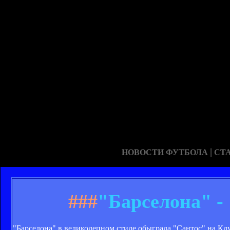
|
НОВОСТИ ФУТБОЛА
СТ
###
"Барселона" -
"Барселона" в великолепном стиле обыграла "Сантос" на Кл