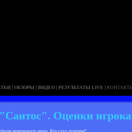
|
|
|
|
АТЬИ
ОБЗОРЫ
ВИДЕО
РЕЗУЛЬТАТЫ LIVE
КОНТАКТ
 "Сантос". Оценки игрок
убном чемпионате мира. Кто стал лучшим?