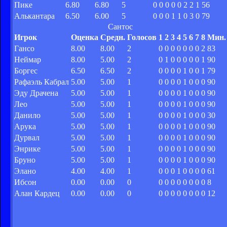
Пике
6.80
6.80
5
0
0
0
0
0
2
2
1
56
Алькантара
6.50
6.00
5
0
0
0
1
1
0
3
0
79
Сантос
Игрок
Оценка
Средн.
Голосов
1
2
3
4
5
6
7
8
Мин.
Гансо
8.00
8.00
2
0
0
0
0
0
0
0
2
83
Неймар
8.00
5.00
2
0
1
0
0
0
0
0
1
90
Боргес
6.50
6.50
2
0
0
0
0
1
0
0
1
79
Рафаэль Кабрал
5.00
5.00
1
0
0
0
0
1
0
0
0
90
Эду Драчена
5.00
5.00
1
0
0
0
0
1
0
0
0
90
Лео
5.00
5.00
1
0
0
0
0
1
0
0
0
90
Данило
5.00
5.00
1
0
0
0
0
1
0
0
0
30
Арука
5.00
5.00
1
0
0
0
0
1
0
0
0
90
Дурвал
5.00
5.00
1
0
0
0
0
1
0
0
0
90
Энрике
5.00
5.00
1
0
0
0
0
1
0
0
0
90
Бруно
5.00
5.00
1
0
0
0
0
1
0
0
0
90
Элано
4.00
4.00
1
0
0
0
1
0
0
0
0
61
Ибсон
0.00
0.00
0
0
0
0
0
0
0
0
0
8
Алан Кардец
0.00
0.00
0
0
0
0
0
0
0
0
0
12