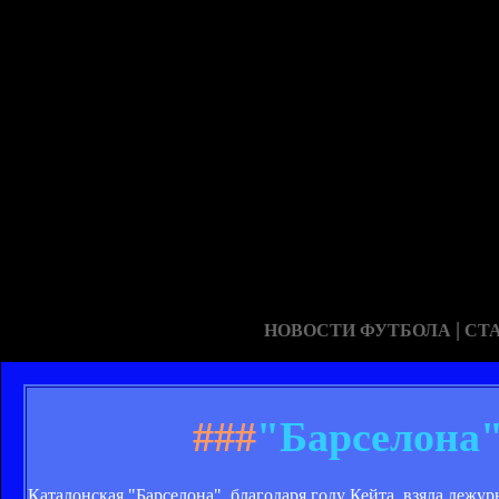
|
НОВОСТИ ФУТБОЛА
СТ
###
"Барселона"
Каталонская "Барселона", благодаря году Кейта, взяла дежу