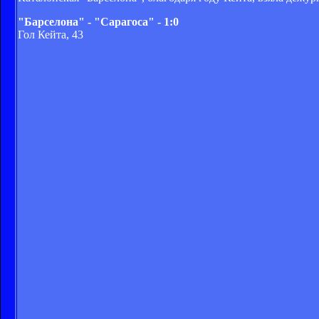
"Барселона" - "Сарагоса" - 1:0
Гол Кейта, 43