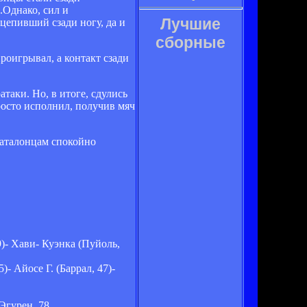
.Однако, сил и
Лучшие
цепивший сзади ногу, да и
сборные
роигрывал, а контакт сзади
таки. Но, в итоге, сдулись
просто исполнил, получив мяч
каталонцам спокойно
9)- Хави- Куэнка (Пуйоль,
- Айосе Г. (Баррал, 47)-
 Эгурен, 78