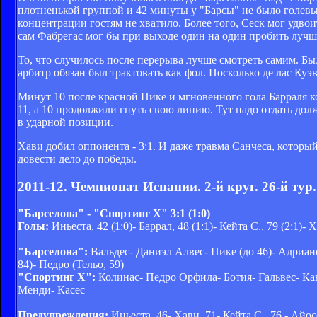
плотненькой группой и 42 минуты у "Барсы" не было голевых
концентрации гостям не хватило. Более того, Сеск мог удво
сам Фабрегас мог бы при выходе один на один пробить лучш
То, что случилось после перерыва лучше смотреть самим. Бы
арбитр обязан был трактовать как фол. Посколько де лас Куэ
Минут 10 после красной Пике и мгновенного гола Барраля ко
11, а 10 продолжили гнуть свою линию. Тут надо отдать долж
в ударной позиции.
Хави добил оппонента - 3:1. И даже травма Санчеса, которы
довести дело до победы.
2011-12. Чемпионат Испании. 2-й круг. 26-й тур.
"Барселона" - "Спортинг Х" 3:1 (1:0)
Голы:
Иньеста, 42 (1:0)- Баррал, 48 (1:1)- Кейта С., 79 (2:1)- Х
"Барселона":
Вальдес- Даниэл Алвес- Пике (до 46)- Адриано
84)- Педро (Тельо, 59)
"Спортинг Х":
Колинас- Педро Орфила- Ботия- Гальвес- Канел
Менди- Касес
Предупреждения:
Иньеста, 46- Хави, 71- Кейта С., 76 - Айосе