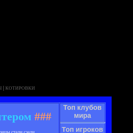
|
Ы
КОТИРОВКИ
Топ клубов
ятером
###
мира
Топ игроков
онцы стали сзади