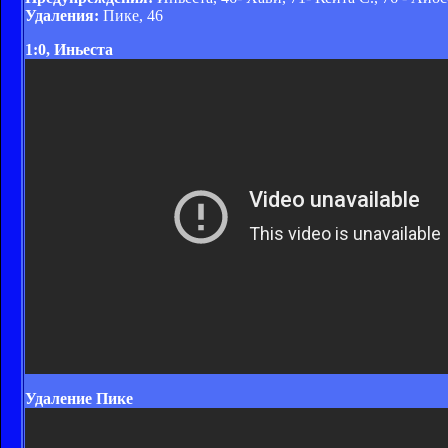
Удаления:
Пике, 46
1:0, Иньеста
Удаление Пике