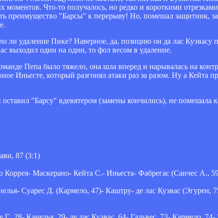
 моментов. Что-то получалось, но редко и короткими отрезками
ить преимущество "Барсы" к перерыву! Но, помешал защитник, за
е.
ло ли удаление Пике? Наверное, да, позицию он да лас Куэвасу п
вас выходил один на один, то фол весом в удаление.
манде Пепа было тяжело, она шла вперед и нарывалась на контра
ное Иньесте, который разгонял атаки раз за разом. Ну а Кейта 
й оставил "Барсу" вдевятером (замены кончились), не помешала 
ави, 87 (3:1)
 Коррея- Маскерано- Кейта С.- Иньеста- Фабрегас (Санчес А., 5
ья- Суарес Д. (Кармело, 47)- Каштру- де лас Куэвас (Эгурен, 75)
 Г., 28- Канелья, 29- де лас Куэвас, 64- Гальвес, 73- Кармело, 74-