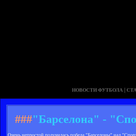
|
НОВОСТИ ФУТБОЛА
СТ
###
"Барселона" - "Спо
Очень непростой получилась победа "Барселоны" над "Спорт