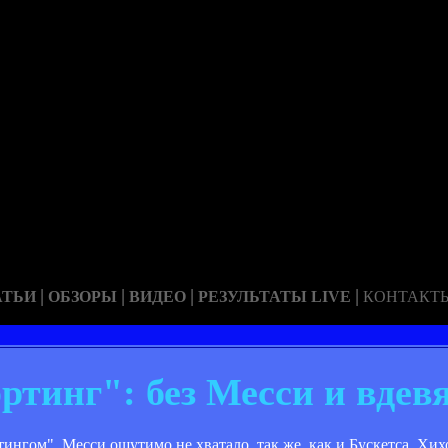
|
|
|
|
АТЬИ
ОБЗОРЫ
ВИДЕО
РЕЗУЛЬТАТЫ LIVE
КОНТАКТ
ртинг": без Месси и вдев
ингом". Месси ощутимо не хватало, так же, как и Бускетса. Хих