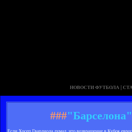
|
НОВОСТИ ФУТБОЛА
СТ
###
"Барселона"
Если Хосеп Гвардиола думал, что возвращение в Кубок европ