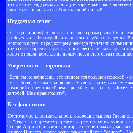
то по его легендарному статусу вскоре может быть нанесен б
один мяч с пенальти и добились одной ничьей.
Неудачная серия
От встречи полуфиналистов прошлого розыгрыша Лиги чемпи
озабочены слабой игрой каталонского клуба в нападении. В
мощного клуба, перед которым некогда трепетали сильнейши
третьего отборочного раунда, после чего признали превосхо
явно не пошли команде на пользу перед стартовым поединк
Уверенность Гвардиолы
"Если ты не забиваешь, это становится большой помехой, - ск
чутья. Знаю, что мы хорошо делаем свою работу, создаем мо
командой в престижнейшем еврокубке, поскольку в Лиге ч
за тобой. Мне нравится это".
Без фаворитов
Неутомимость, внимательность и хорошие манеры Гвардиолы и
от "Барсы" по-прежнему требуют стремительного взлета и я
Тьерри Анри и Сильвиньо, которые не принимали участия в 
Андрес Иниеста, скорее всего, также выйдут в "основе". "Н