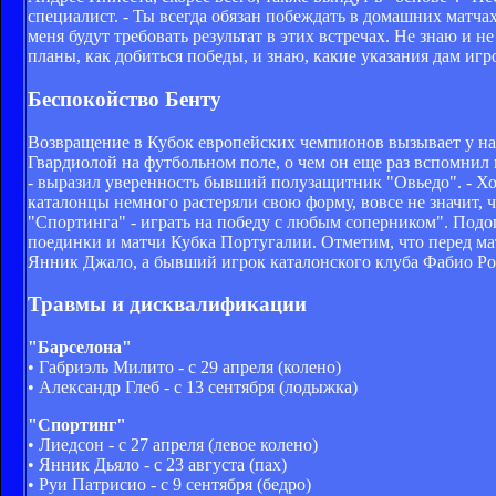
специалист. - Ты всегда обязан побеждать в домашних матчах
меня будут требовать результат в этих встречах. Не знаю и н
планы, как добиться победы, и знаю, какие указания дам игр
Беспокойство Бенту
Возвращение в Кубок европейских чемпионов вызывает у наст
Гвардиолой на футбольном поле, о чем он еще раз вспомнил н
- выразил уверенность бывший полузащитник "Овьедо". - Хоро
каталонцы немного растеряли свою форму, вовсе не значит, 
"Спортинга" - играть на победу с любым соперником". Подо
поединки и матчи Кубка Португалии. Отметим, что перед ма
Янник Джало, а бывший игрок каталонского клуба Фабио Р
Травмы и дисквалификации
"Барселона"
• Габриэль Милито - с 29 апреля (колено)
• Александр Глеб - с 13 сентября (лодыжка)
"Спортинг"
• Лиедсон - с 27 апреля (левое колено)
• Янник Дьяло - с 23 августа (пах)
• Руи Патрисио - с 9 сентября (бедро)