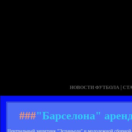
|
НОВОСТИ ФУТБОЛА
СТ
###
"Барселона" арен
Центральный защитник "Эспаньола" и молодежной сборной 