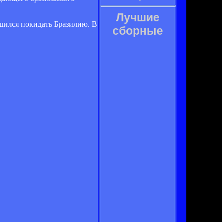
Лучшие
ешился покидать Бразилию. В
сборные