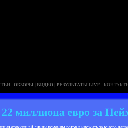
|
|
|
|
АТЬИ
ОБЗОРЫ
ВИДЕО
РЕЗУЛЬТАТЫ LIVE
КОНТАКТ
 22 миллиона евро за Ней
усиления атакующей линии команды готов выложить за юного нап