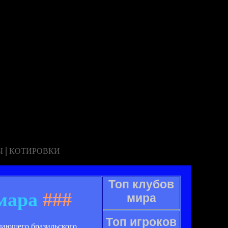
|
Ы
КОТИРОВКИ
Топ клубов
мара
###
мира
Топ игроков
адающего бразильского