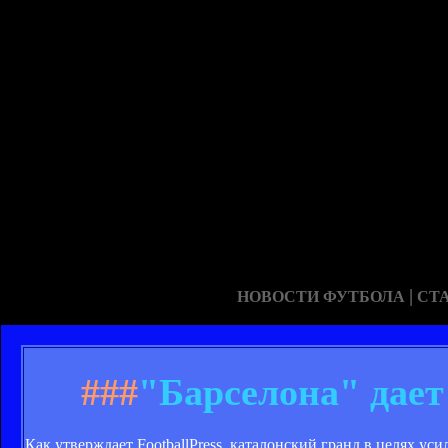
|
НОВОСТИ ФУТБОЛА
СТ
###
"Барселона" дает
Как утверждает FootballPress, каталонский гранд в целях 