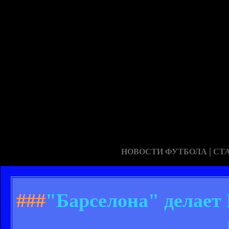
|
НОВОСТИ ФУТБОЛА
СТ
###
"Барселона" делает