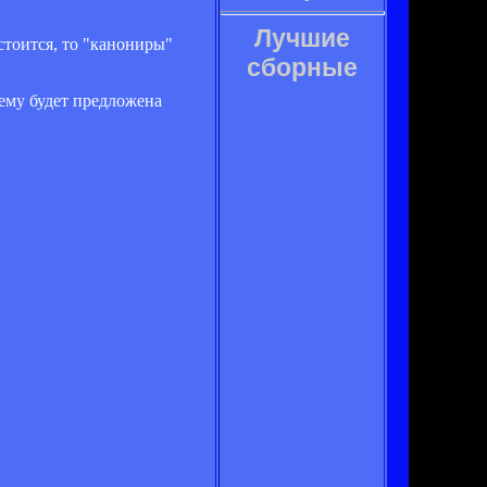
Лучшие
стоится, то "канониры"
сборные
 ему будет предложена