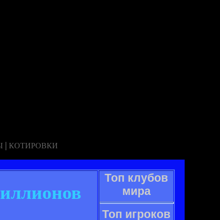
|
Ы
КОТИРОВКИ
Топ клубов
миллионов
мира
Топ игроков