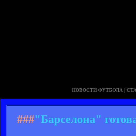
|
НОВОСТИ ФУТБОЛА
СТ
###
"Барселона" готова