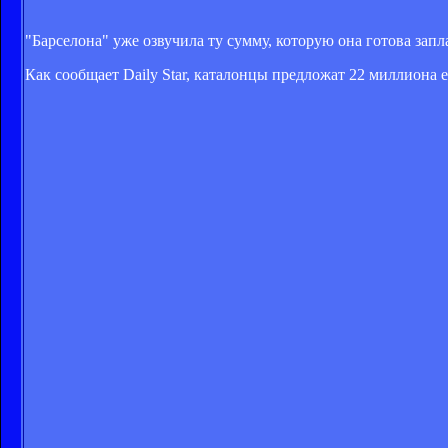
"Барселона" уже озвучила ту сумму, которую она готова зап
Как сообщает Daily Star, каталонцы предложат 22 миллиона 