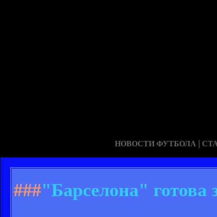
|
НОВОСТИ ФУТБОЛА
СТ
###
"Барселона" готова 