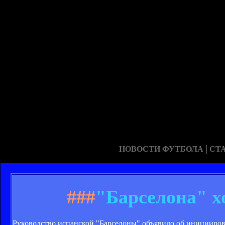
|
НОВОСТИ ФУТБОЛА
СТ
###
"Барселона" х
Руководство испанской "Барселоны" объявило об инициирова