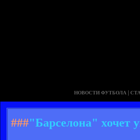
|
НОВОСТИ ФУТБОЛА
СТ
###
"Барселона" хочет 