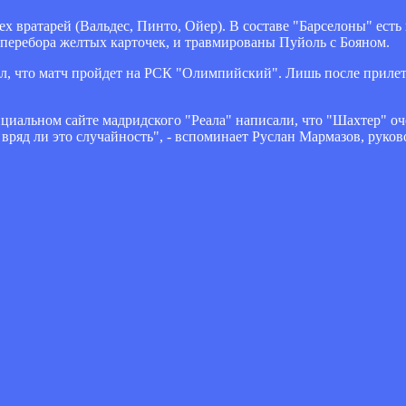
ех вратарей (Вальдес, Пинто, Ойер). В составе "Барселоны" есть
а перебора желтых карточек, и травмированы Пуйоль с Бояном.
л, что матч пройдет на РСК "Олимпийский". Лишь после прилет
иальном сайте мадридского "Реала" написали, что "Шахтер" оче
ряд ли это случайность", - вспоминает Руслан Мармазов, руко