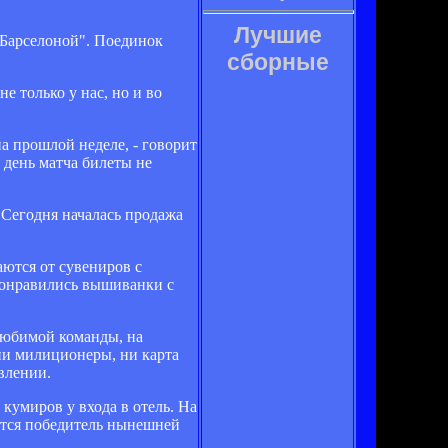
Лучшие
"Барселоной". Поединок
сборные
е только у нас, но и во
на прошлой неделе, - говорит
 день матча билеты не
"Сегодня началась продажа
аются от сувениров с
 понравились вышиванки с
любимой команды, на
 ни милиционеры, ни карта
влении.
кумиров у входа в отель. На
ится победитель нынешней