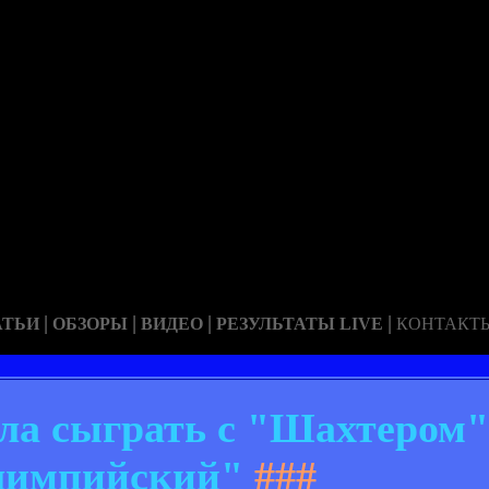
|
|
|
|
АТЬИ
ОБЗОРЫ
ВИДЕО
РЕЗУЛЬТАТЫ LIVE
КОНТАКТ
ела сыграть с "Шахтером
импийский"
###