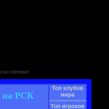
|
Ы
КОТИРОВКИ
Топ клубов
" на РСК
мира
Топ игроков