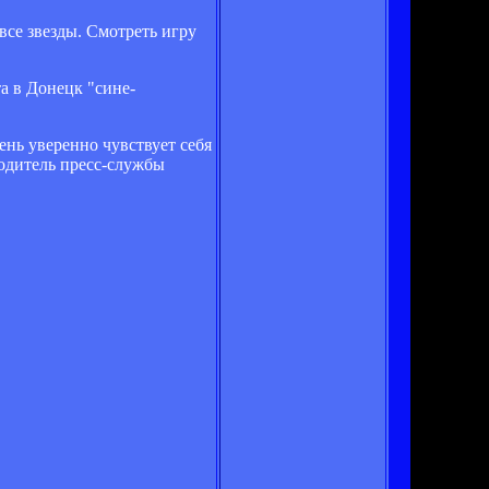
 все звезды. Смотреть игру
а в Донецк "сине-
нь уверенно чувствует себя
водитель пресс-службы