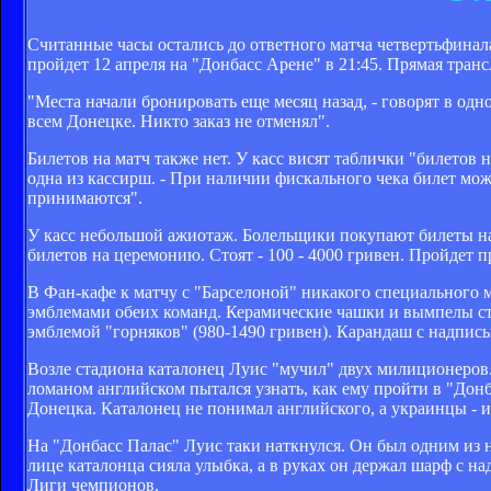
Считанные часы остались до ответного матча четвертьфина
пройдет 12 апреля на "Донбасс Арене" в 21:45. Прямая тран
"Места начали бронировать еще месяц назад, - говорят в одн
всем Донецке. Никто заказ не отменял".
Билетов на матч также нет. У касс висят таблички "билетов 
одна из кассирш. - При наличии фискального чека билет мож
принимаются".
У касс небольшой ажиотаж. Болельщики покупают билеты на 
билетов на церемонию. Стоят - 100 - 4000 гривен. Пройдет п
В Фан-кафе к матчу с "Барселоной" никакого специального м
эмблемами обеих команд. Керамические чашки и вымпелы сто
эмблемой "горняков" (980-1490 гривен). Карандаш с надпис
Возле стадиона каталонец Луис "мучил" двух милиционеров
ломаном английском пытался узнать, как ему пройти в "Дон
Донецка. Каталонец не понимал английского, а украинцы - и
На "Донбасс Палас" Луис таки наткнулся. Он был одним из н
лице каталонца сияла улыбка, а в руках он держал шарф с 
Лиги чемпионов.