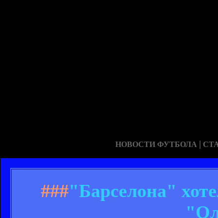
|
НОВОСТИ ФУТБОЛА
СТ
###
"Барселона" хот
"Ол