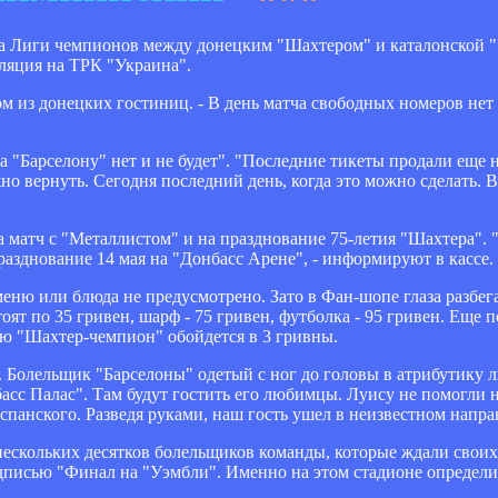
ла Лиги чемпионов между донецким "Шахтером" и каталонской 
сляция на ТРК "Украина".
ом из донецких гостиниц. - В день матча свободных номеров нет н
на "Барселону" нет и не будет". "Последние тикеты продали еще 
но вернуть. Сегодня последний день, когда это можно сделать. В
матч с "Металлистом" и на празднование 75-летия "Шахтера". 
разднование 14 мая на "Донбасс Арене", - информируют в кассе.
еню или блюда не предусмотрено. Зато в Фан-шопе глаза разбег
ят по 35 гривен, шарф - 75 гривен, футболка - 95 гривен. Еще
ью "Шахтер-чемпион" обойдется в 3 гривны.
. Болельщик "Барселоны" одетый с ног до головы в атрибутику 
басс Палас". Там будут гостить его любимцы. Луису не помогли
спанского. Разведя руками, наш гость ушел в неизвестном напра
ескольких десятков болельщиков команды, которые ждали своих 
надписью "Финал на "Уэмбли". Именно на этом стадионе определ