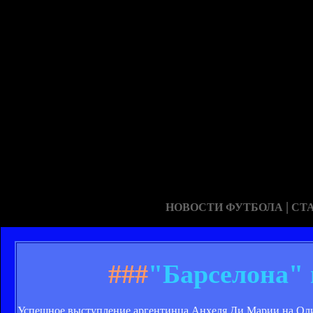
|
НОВОСТИ ФУТБОЛА
СТ
###
"Барселона" 
Успешное выступление аргентинца Анхеля Ди Марии на Олим