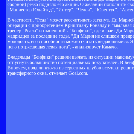
сборной) резко подняло его акции. О желании пополнить сво
"Манчестер Юнайтед", "Интер", "Челси", "Ювентус", "Арсен
В частности, "Реал" может рассчитывать заткнуть Ди Марией
операции с приобретением Криштиану Роналду и "мыльная о
тренер "Реала" и нынешний - "Бенфики", где играет Ди Мар
мадридцев за последние годы. "Ди Мария не слишком предра
молодость, его способности можно считать выдающимися. Это
него потрясающая левая нога", - анализирует Камачо.
Владельцы "Бенфики" решили выжать из ситуации максимум 
отпугнуть большинство потенциальных покупателей. В Бенфи
Впрочем, вряд ли кто-то из серьезных клубов все-таки реши
трансферного окна, отмечает Goal.com.