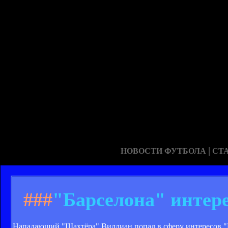
|
НОВОСТИ ФУТБОЛА
СТ
###
"Барселона" интер
Нападающий "Шахтёра" Виллиан попал в сферу интересов "Ба