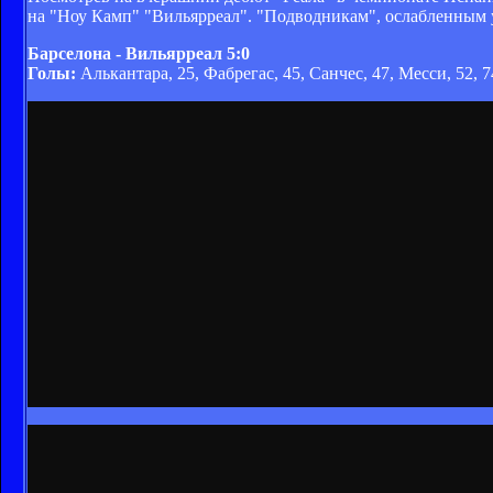
на "Ноу Камп" "Вильярреал". "Подводникам", ослабленным ух
Барселона - Вильярреал 5:0
Голы:
Алькантара, 25, Фабрегас, 45, Санчес, 47, Месси, 52, 7