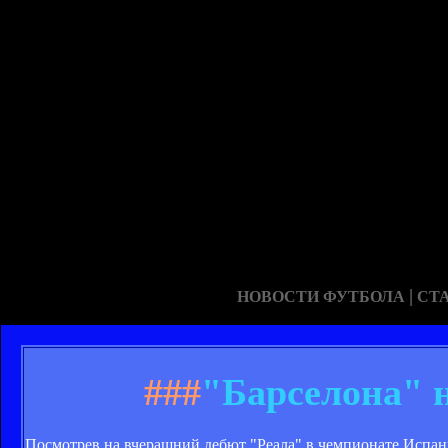
|
НОВОСТИ ФУТБОЛА
СТ
###
"Барселона" 
Посмотрев на вчерашний дебют "Реала" в чемпионате Испании