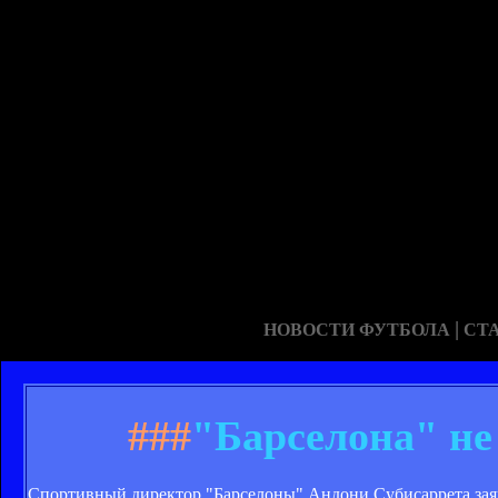
|
НОВОСТИ ФУТБОЛА
СТ
###
"Барселона" не
Спортивный директор "Барселоны" Андони Субисаррета заяв