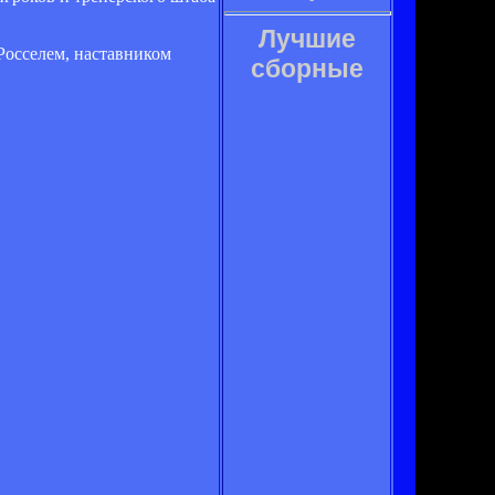
Лучшие
Росселем, наставником
сборные