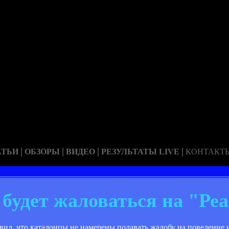
|
|
|
|
АТЬИ
ОБЗОРЫ
ВИДЕО
РЕЗУЛЬТАТЫ LIVE
КОНТАКТ
 будет жаловаться на "Ре
ил, что каталонцы не намерены подавать жалобу на поведение и