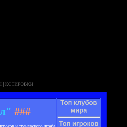
|
Ы
КОТИРОВКИ
Топ клубов
ал"
###
мира
Топ игроков
гроков и тренерского штаба