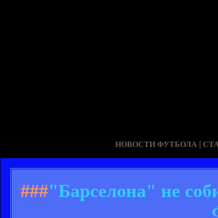
|
НОВОСТИ ФУТБОЛА
СТ
###
"Барселона" не соб