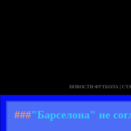
|
НОВОСТИ ФУТБОЛА
СТ
###
"Барселона" не сог