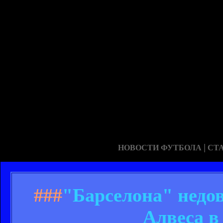
|
НОВОСТИ ФУТБОЛА
СТ
###
"Барселона" недо
Алвеса в