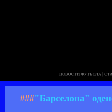
|
НОВОСТИ ФУТБОЛА
СТ
###
"Барселона" оден