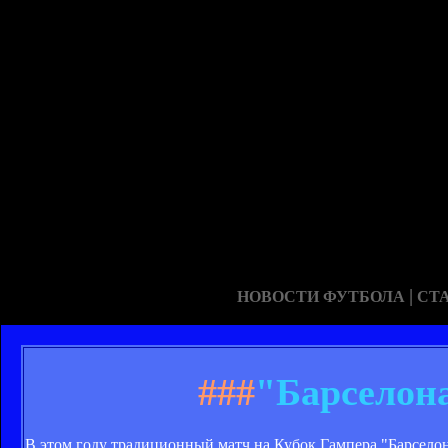
|
НОВОСТИ ФУТБОЛА
СТ
###
"Барселона
В этом году традиционный матч на Кубок Гампера "Барселон