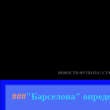
|
НОВОСТИ ФУТБОЛА
СТ
###
"Барселона" опреде