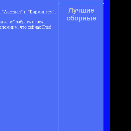
Лучшие
а "Арсенал" и "Бирмингем".
сборные
джерс" забрать игрока.
Напомним, что сейчас Глеб