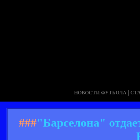
|
НОВОСТИ ФУТБОЛА
СТ
###
"Барселона" отдае