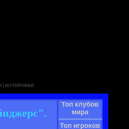
|
Ы
КОТИРОВКИ
Топ клубов
йнджерс".
мира
Топ игроков