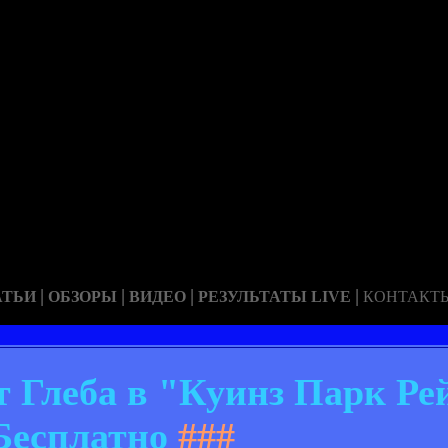
|
|
|
|
АТЬИ
ОБЗОРЫ
ВИДЕО
РЕЗУЛЬТАТЫ LIVE
КОНТАКТ
т Глеба в "Куинз Парк Ре
Бесплатно
###