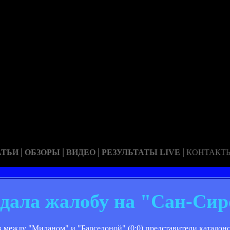
|
|
|
|
АТЬИ
ОБЗОРЫ
ВИДЕО
РЕЗУЛЬТАТЫ LIVE
КОНТАКТ
дала жалобу на "Сан-Сир
 между "Миланом" и "Барселоной" (0:0) представители каталонс