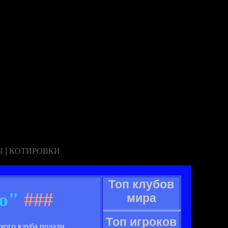
|
Ы
КОТИРОВКИ
Топ клубов
о"
###
мира
Топ игроков
кого клуба подали