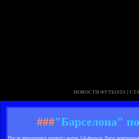
|
НОВОСТИ ФУТБОЛА
СТ
###
"Барселона" по
После вчерашнего первого матча 1/4 финала Лиги чемпионов