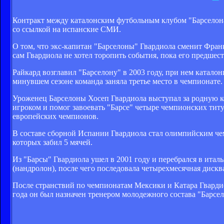
Контракт между каталонским футбольным клубом "Барселона
со ссылкой на испанские СМИ.
О том, что экс-капитан "Барселоны" Гвардиола сменит Франк
сам Гвардиола не хотел торопить события, пока его предшес
Райкард возглавил "Барселону" в 2003 году, при нем катал
минувшем сезоне команда заняла третье место в чемпионате. 
Уроженец Барселоны Хосеп Гвардиола выступал за родную к
игроком и помог завоевать "Барсе" четыре чемпионских титул
европейских чемпионов.
В составе сборной Испании Гвардиола стал олимпийским чем
которых забил 5 мячей.
Из "Барсы" Гвардиола ушел в 2001 году и перебрался в ита
(нандролон), после чего последовала четырехмесячная диск
После странствий по чемпионатам Мексики и Катара Гвардио
года он был назначен тренером молодежного состава "Барсе