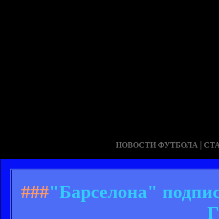
|
НОВОСТИ ФУТБОЛА
СТ
###
"Барселона" подпис
Г