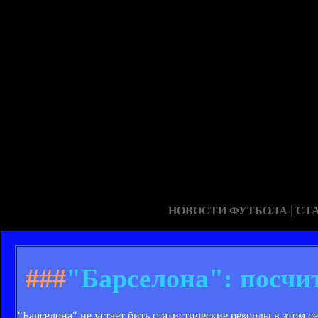
|
НОВОСТИ ФУТБОЛА
СТ
###
"Барселона": посчит
"Барселона" не устает бить статистические рекорды в этом