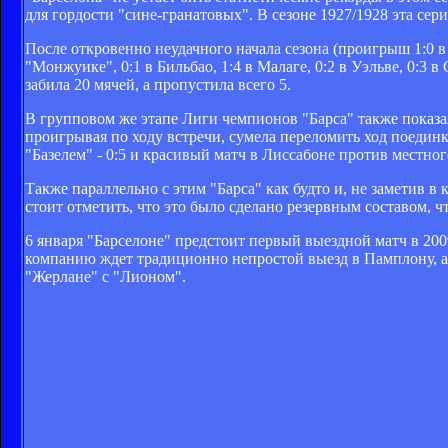
для гордости "сине-гранатовых". В сезоне 1927/1928 эта серия
После откровенно неудачного начала сезона (проигрыш 1:0 в 
"Монжуике", 0:1 в Бильбао, 1:4 в Малаге, 0:2 в Уэльве, 0:3 
забила 20 мячей, а пропустила всего 5.
В групповом же этапе Лиги чемпионов "Барса" также показа
проигрывая по ходу встречи, сумела переломить ход поединк
"Базелем" - 0:5 и красивый матч в Лиссабоне против местног
Также параллельно с этим "Барса" как будто и, не заметив 
стоит отметить, что это было сделано резервным составом, 
6 января "Барселоне" предстоит первый выездной матч в 200
компанию ждет традиционно непростой выезд в Памплону, а 
"Жерлане" с "Лионом".