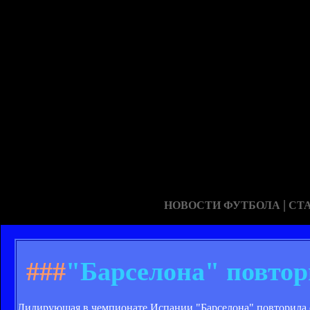
|
НОВОСТИ ФУТБОЛА
СТ
###
"Барселона" повтор
Лидирующая в чемпионате Испании "Барселона" повторила со