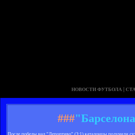
|
НОВОСТИ ФУТБОЛА
СТ
###
"Барселона
После победы над "Депортиво" (3:1) каталонцы получили сут