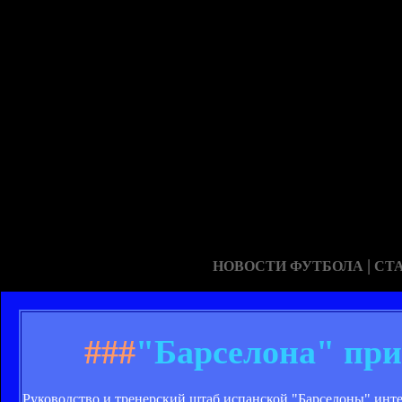
|
НОВОСТИ ФУТБОЛА
СТ
###
"Барселона" при
Руководство и тренерский штаб испанской "Барселоны" ин