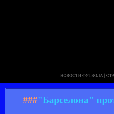
|
НОВОСТИ ФУТБОЛА
СТ
###
"Барселона" про