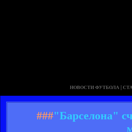
|
НОВОСТИ ФУТБОЛА
СТ
###
"Барселона" сч