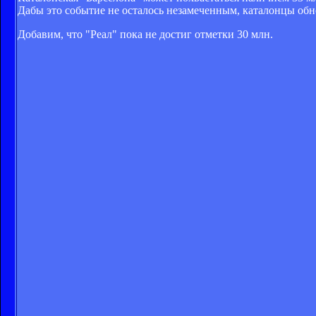
Дабы это событие не осталось незамеченным, каталонцы об
Добавим, что "Реал" пока не достиг отметки 30 млн.