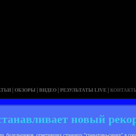
|
|
|
|
АТЬИ
ОБЗОРЫ
ВИДЕО
РЕЗУЛЬТАТЫ LIVE
КОНТАКТ
станавливает новый реко
лн. болельщиков, отметивших страницу "гранатово-синих" в соц