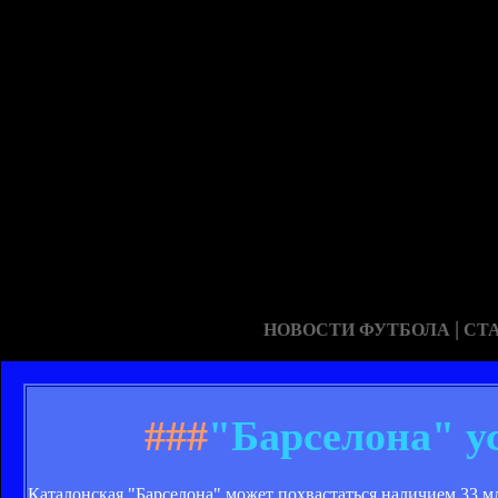
|
НОВОСТИ ФУТБОЛА
СТ
###
"Барселона" у
Каталонская "Барселона" может похвастаться наличием 33 м