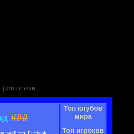
|
Ы
КОТИРОВКИ
Топ клубов
рд
###
мира
Топ игроков
иальной сети Facebook.