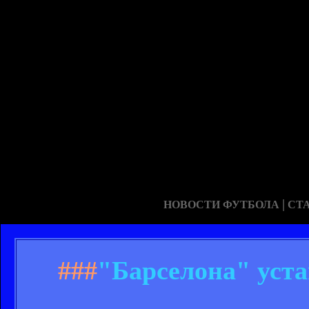
|
НОВОСТИ ФУТБОЛА
СТ
###
"Барселона" уст