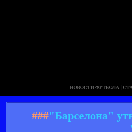
|
НОВОСТИ ФУТБОЛА
СТ
###
"Барселона" утв