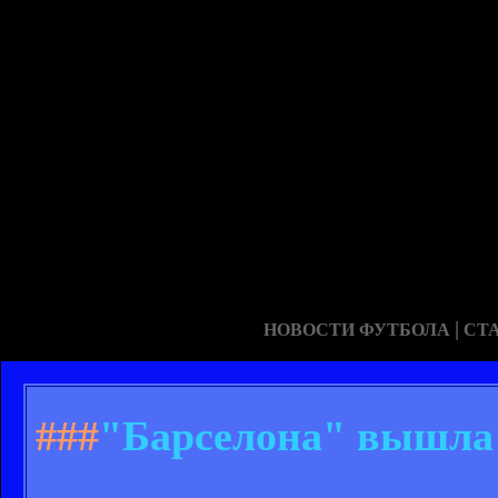
|
НОВОСТИ ФУТБОЛА
СТ
###
"Барселона" вышла 