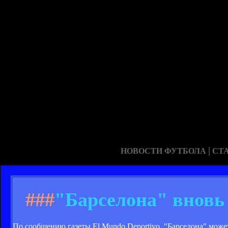
|
НОВОСТИ ФУТБОЛА
СТ
###
"Барселона" вновь
По сообщению газеты El Mundo Deportivo, "Барселона" може