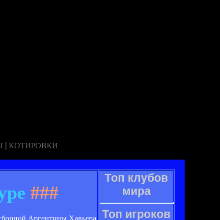
|
Ы
КОТИРОВКИ
Топ клубов
уре
###
мира
Топ игроков
 сборной Аргентины Хавьера