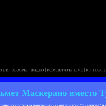
|
|
|
|
АТЬИ
ОБЗОРЫ
ВИДЕО
РЕЗУЛЬТАТЫ LIVE
КОНТАКТ
зьмет Маскерано вместо Т
ерены побороться за полузащитника английского "Ливерпуля" и