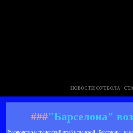
|
НОВОСТИ ФУТБОЛА
СТ
###
"Барселона" во
Руководство и тренерский штаб испанской "Барселоны" нам