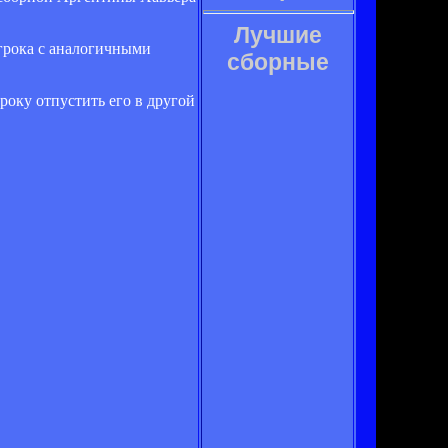
Лучшие
грока с аналогичными
сборные
року отпустить его в другой