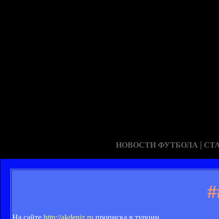
|
НОВОСТИ ФУТБОЛА
СТ
#
На сайте
http://akdeniz.ru
прописка в турции.